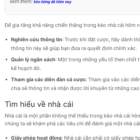
xem thêm:
kèo bóng đá hôm nay
Để gia tăng khả năng chiến thắng trong kèo nhà cái hôm na
Nghiên cứu thông tin
: Trước khi đặt cược, hãy dành t
thông tin này sẽ giúp bạn đưa ra quyết định chính xác.
Quản lý ngân sách
: Một trong những yếu tố then chốt 
kế hoạch đó.
Tham gia các diễn đàn cá cược
: Tham gia vào các diễn
chia sẻ thông tin và nhận được lời khuyên từ những cao 
Tìm hiểu về nhà cái
Nhà cái là một phần không thể thiếu trong kèo nhà cái hô
chúng ta sẽ khám phá các tiêu chí để đánh giá một nhà cái
Giấy phép hoạt động
: Nhà cái cần phải có giấy phép 