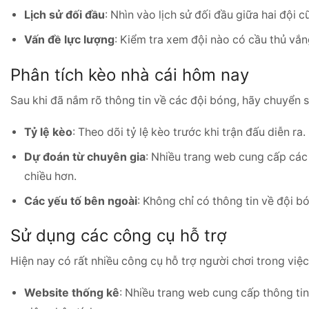
Lịch sử đối đầu
: Nhìn vào lịch sử đối đầu giữa hai đội 
Vấn đề lực lượng
: Kiểm tra xem đội nào có cầu thủ vắ
Phân tích kèo nhà cái hôm nay
Sau khi đã nắm rõ thông tin về các đội bóng, hãy chuyển s
Tỷ lệ kèo
: Theo dõi tỷ lệ kèo trước khi trận đấu diễn ra
Dự đoán từ chuyên gia
: Nhiều trang web cung cấp các 
chiều hơn.
Các yếu tố bên ngoài
: Không chỉ có thông tin về đội b
Sử dụng các công cụ hỗ trợ
Hiện nay có rất nhiều công cụ hỗ trợ người chơi trong việ
Website thống kê
: Nhiều trang web cung cấp thông tin