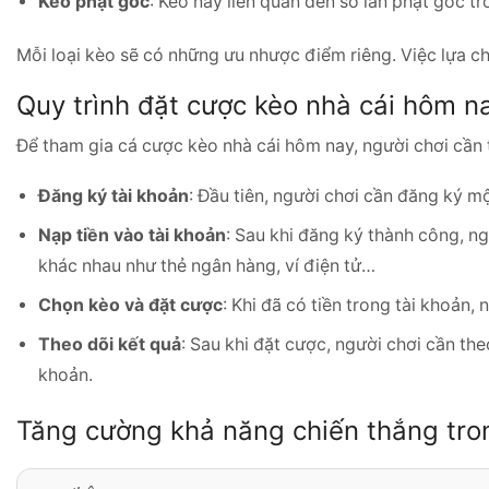
Kèo phạt góc
: Kèo này liên quan đến số lần phạt góc t
Mỗi loại kèo sẽ có những ưu nhược điểm riêng. Việc lựa ch
Quy trình đặt cược kèo nhà cái hôm n
Để tham gia cá cược kèo nhà cái hôm nay, người chơi cần 
Đăng ký tài khoản
: Đầu tiên, người chơi cần đăng ký mộ
Nạp tiền vào tài khoản
: Sau khi đăng ký thành công, n
khác nhau như thẻ ngân hàng, ví điện tử…
Chọn kèo và đặt cược
: Khi đã có tiền trong tài khoản
Theo dõi kết quả
: Sau khi đặt cược, người chơi cần th
khoản.
Tăng cường khả năng chiến thắng tro