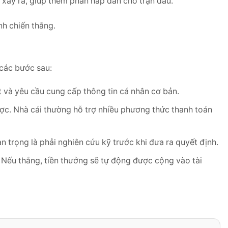
ẽ xảy ra, giúp thêm phần hấp dẫn cho trận đấu.
nh chiến thắng.
 các bước sau:
út và yêu cầu cung cấp thông tin cá nhân cơ bản.
cược. Nhà cái thường hỗ trợ nhiều phương thức thanh toán
n trọng là phải nghiên cứu kỹ trước khi đưa ra quyết định.
. Nếu thắng, tiền thưởng sẽ tự động được cộng vào tài