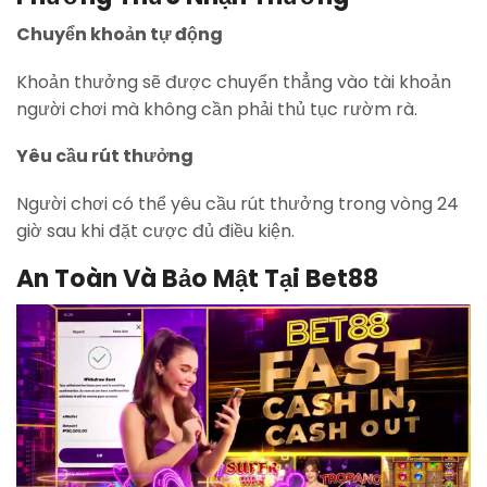
Chuyển khoản tự động
Khoản thưởng sẽ được chuyển thẳng vào tài khoản
người chơi mà không cần phải thủ tục rườm rà.
Yêu cầu rút thưởng
Người chơi có thể yêu cầu rút thưởng trong vòng 24
giờ sau khi đặt cược đủ điều kiện.
An Toàn Và Bảo Mật Tại Bet88