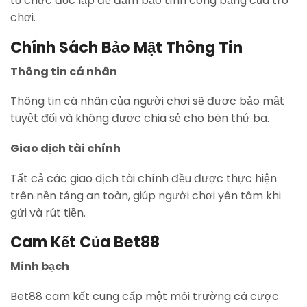
tổ chức độc lập để đảm bảo tính công bằng của trò
chơi.
Chính Sách Bảo Mật Thông Tin
Thông tin cá nhân
Thông tin cá nhân của người chơi sẽ được bảo mật
tuyệt đối và không được chia sẻ cho bên thứ ba.
Giao dịch tài chính
Tất cả các giao dịch tài chính đều được thực hiện
trên nền tảng an toàn, giúp người chơi yên tâm khi
gửi và rút tiền.
Cam Kết Của Bet88
Minh bạch
Bet88 cam kết cung cấp một môi trường cá cược