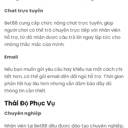
Chat trực tuyến
Bet88 cung cấp chức năng chat trực tuyến, giúp
người chơi có thể trò chuyện trực tiếp với nhân viên
hỗ trợ, từ đó nhận được câu trả lời ngay lập tức cho
những thắc mắc của mình.
Email
Nếu bạn muốn gửi yêu cầu hay khiếu nại một cách chi
tiết hơn, có thể gửi email đến đội ngũ hỗ trợ. Thời gian
phản hồi tuy lâu hơn nhưng vẫn đảm bảo đầy đủ
thông tin cần thiết.
Thái Độ Phục Vụ
Chuyên nghiệp
Nhân viên tại Bet88 đều được đào tạo chuyên nghiệp,