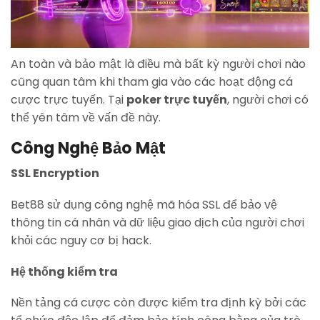
An toàn và bảo mật là điều mà bất kỳ người chơi nào
cũng quan tâm khi tham gia vào các hoạt động cá
cược trực tuyến. Tại
poker trực tuyến
, người chơi có
thể yên tâm về vấn đề này.
Công Nghệ Bảo Mật
SSL Encryption
Bet88 sử dụng công nghệ mã hóa SSL để bảo vệ
thông tin cá nhân và dữ liệu giao dịch của người chơi
khỏi các nguy cơ bị hack.
Hệ thống kiểm tra
Nền tảng cá cược còn được kiểm tra định kỳ bởi các