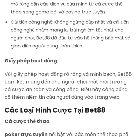
mở rộng dần các dịch vụ của mình từ cá cược thể
thao sang game bài và casino trực tuyến.
Cải tiến công nghệ: Không ngừng cập nhật và cải tiến
công nghệ nhằm mang lại trải nghiệm tốt nhất cho
người chơi, Bet88 đã đầu tư vào hệ thống bảo mật và
giao diện người dùng thân thiện.
Giấy phép hoạt động
Với giấy phép hoạt động rõ ràng và minh bạch, Bet88
cam kết mang đến cho người chơi một môi trường
cá cược an toàn và công bằng. Điều này càng củng
cố thêm niềm tin của người dùng vào trang web.
Các Loại Hình Cược Tại Bet88
Cá cược thể thao
poker trực tuyến
nổi bật với các môn thể thao phổ