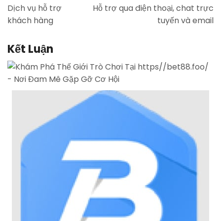
Dịch vụ hỗ trợ
Hỗ trợ qua điện thoại, chat trực
khách hàng
tuyến và email
Kết Luận