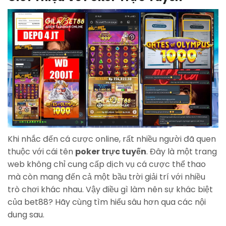
Khi nhắc đến cá cược online, rất nhiều người đã quen
thuộc với cái tên
poker trực tuyến
. Đây là một trang
web không chỉ cung cấp dịch vụ cá cược thể thao
mà còn mang đến cả một bầu trời giải trí với nhiều
trò chơi khác nhau. Vậy điều gì làm nên sự khác biệt
của bet88? Hãy cùng tìm hiểu sâu hơn qua các nội
dung sau.