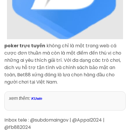
poker trực tuyến
không chỉ là một trang web cá
cược đơn thuần mà còn là một điểm đến thú vị cho
những ai yêu thích giải trí. Với đa dạng các trò chơi,
dịch vụ hỗ trợ tận tình và chính sách bảo mật an
toàn, Bet88 xứng đáng là lựa chọn hàng đầu cho
người chơi tại Việt Nam.
xem thêm:
KUwin
Inbox tele : @subdomaingov | @Appal2024 |
@fb882024