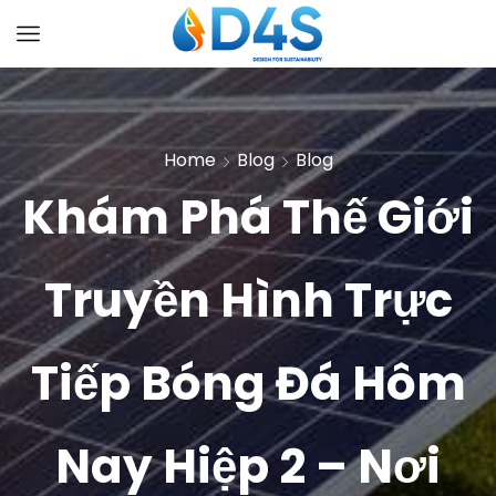
Home
Blog
Blog
Khám Phá Thế Giới
Truyền Hình Trực
Tiếp Bóng Đá Hôm
Nay Hiệp 2 – Nơi