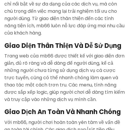
chỉ nổi bật về sự đa dạng của các dịch vụ, mà còn
chú trọng đến việc mang lại trải nghiệm tối ưu cho
người dùng. Từ giao diện thân thiện đến các tính
năng tiện ích, mb66 luôn nỗ lực đáp ứng mọi nhu cầu
của khách hàng.
Giao Diện Thân Thiện Và Dễ Sử Dụng
Trang web của mb66 được thiết kế với giao diện đơn
giản, đủ rõ ràng và dễ dàng để người dùng, kể cả
những người chưa từng sử dụng dịch vụ cá cược
trực tuyến, cũng có thể nhanh chóng làm quen và
thao tác một cách trơn tru. Các menu, tính năng
được sắp xếp logic, giúp người chơi dễ dàng tìm kiếm
và truy cập vào những dịch vụ mình cần.
Giao Dịch An Toàn Và Nhanh Chóng
Với mb66, người chơi hoàn toàn yên tâm về vấn đề
an toàn tài chính. Các giao dịch nạp/rút tiền đều