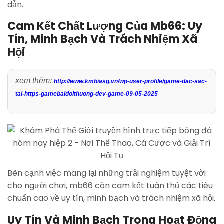
dẫn.
Cam Kết Chất Lượng Của Mb66: Uy
Tín, Minh Bạch Và Trách Nhiệm Xã
Hội
xem thêm:
http://www.kmbiasg.vn/wp-user-profile/game-dac-sac-
tai-https-gamebaidoithuong-dev-game-09-05-2025
Bên cạnh việc mang lại những trải nghiệm tuyệt vời
cho người chơi, mb66 còn cam kết tuân thủ các tiêu
chuẩn cao về uy tín, minh bạch và trách nhiệm xã hội.
Uy Tín Và Minh Bạch Trong Hoạt Động