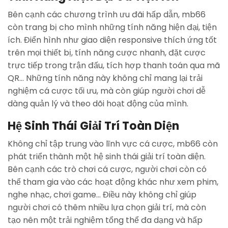
Bên cạnh các chương trình ưu đãi hấp dẫn, mb66
còn trang bị cho mình những tính năng hiện đại, tiện
ích. Điển hình như giao diện responsive thích ứng tốt
trên mọi thiết bị, tính năng cược nhanh, đặt cược
trực tiếp trong trận đấu, tích hợp thanh toán qua mã
QR… Những tính năng này không chỉ mang lại trải
nghiệm cá cược tối ưu, mà còn giúp người chơi dễ
dàng quản lý và theo dõi hoạt động của mình.
Hệ Sinh Thái Giải Trí Toàn Diện
Không chỉ tập trung vào lĩnh vực cá cược, mb66 còn
phát triển thành một hệ sinh thái giải trí toàn diện.
Bên cạnh các trò chơi cá cược, người chơi còn có
thể tham gia vào các hoạt động khác như xem phim,
nghe nhạc, chơi game… Điều này không chỉ giúp
người chơi có thêm nhiều lựa chọn giải trí, mà còn
tạo nên một trải nghiệm tổng thể đa dạng và hấp