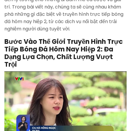
trí. Trong bài viết này, chúng ta sẽ cùng nhau khám
phá những gì đặc biệt về truyền hình trực tiếp bóng
đá hôm nay hiệp 2, từ các dịch vụ nổi bật đến trải
nghiệm người dùng tuyệt vời.
Bước Vào Thế Giới Truyền Hình Trực
Tiếp Bóng Đá Hôm Nay Hiệp 2: Đa
Dạng Lựa Chọn, Chất Lượng Vượt
Trội