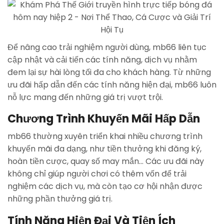
Để nâng cao trải nghiệm người dùng, mb66 liên tục
cập nhật và cải tiến các tính năng, dịch vụ nhằm
đem lại sự hài lòng tối đa cho khách hàng. Từ những
ưu đãi hấp dẫn đến các tính năng hiện đại, mb66 luôn
nỗ lực mang đến những giá trị vượt trội.
Chương Trình Khuyến Mãi Hấp Dẫn
mb66 thường xuyên triển khai nhiều chương trình
khuyến mãi đa dạng, như tiền thưởng khi đăng ký,
hoàn tiền cược, quay số may mắn… Các ưu đãi này
không chỉ giúp người chơi có thêm vốn để trải
nghiệm các dịch vụ, mà còn tạo cơ hội nhận được
những phần thưởng giá trị.
Tính Năng Hiện Đại Và Tiện Ích