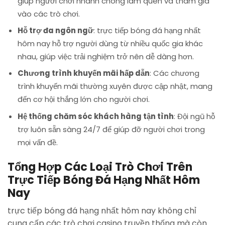
giúp người chơi nhanh chóng làm quen và tham gia
vào các trò chơi.
Hỗ trợ đa ngôn ngữ
: trực tiếp bóng đá hạng nhất
hôm nay hỗ trợ người dùng từ nhiều quốc gia khác
nhau, giúp việc trải nghiệm trở nên dễ dàng hơn.
Chương trình khuyến mãi hấp dẫn
: Các chương
trình khuyến mãi thường xuyên được cập nhật, mang
đến cơ hội thắng lớn cho người chơi.
Hệ thống chăm sóc khách hàng tận tình
: Đội ngũ hỗ
trợ luôn sẵn sàng 24/7 để giúp đỡ người chơi trong
mọi vấn đề.
Tổng Hợp Các Loại Trò Chơi Trên
Trực Tiếp Bóng Đá Hạng Nhất Hôm
Nay
trực tiếp bóng đá hạng nhất hôm nay không chỉ
cung cấp các trò chơi casino truyền thống mà còn