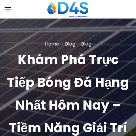
Home
Blog
Blog
Khám Phá Trực
Tiếp Bóng Đá Hạng
Nhất Hôm Nay –
Tiềm Năng Giải Trí