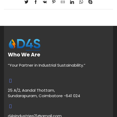
Who We Are
“Your Partner in Industrial Sustainability.”
25 A/2, Aandal Thottam,
Sundarapuram, Coimbatore -641 024
d4sindustries21@gmail.com