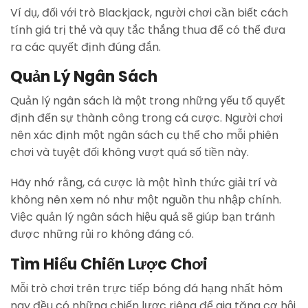
Ví dụ, đối với trò Blackjack, người chơi cần biết cách
tính giá trị thẻ và quy tắc thắng thua để có thể đưa
ra các quyết định đúng đắn.
Quản Lý Ngân Sách
Quản lý ngân sách là một trong những yếu tố quyết
định đến sự thành công trong cá cược. Người chơi
nên xác định một ngân sách cụ thể cho mỗi phiên
chơi và tuyệt đối không vượt quá số tiền này.
Hãy nhớ rằng, cá cược là một hình thức giải trí và
không nên xem nó như một nguồn thu nhập chính.
Việc quản lý ngân sách hiệu quả sẽ giúp bạn tránh
được những rủi ro không đáng có.
Tìm Hiểu Chiến Lược Chơi
Mỗi trò chơi trên trực tiếp bóng đá hạng nhất hôm
nay đều có những chiến lược riêng để gia tăng cơ hội