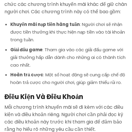
chức các chương trình khuyến mãi khác để giữ chân
người chơi. Các chương trình này có thể bao gồm:
Khuyến mãi nạp tiền hàng tuần
: Người chơi sẽ nhận
được tiền thưởng khi thực hiện nạp tiền vào tài khoản
trong tuần.
Giải đấu game
: Tham gia vào các giải đấu game với
giải thưởng hấp dẫn dành cho những ai có thành tích
cao nhất.
Hoàn trả cược
: Một số hoạt động sẽ cung cấp chế độ
hoàn trả cược cho người chơi, giúp giảm thiểu rủi ro.
Điều Kiện Và Điều Khoản
Mỗi chương trình khuyến mãi sẽ đi kèm với các điều
kiện và điều khoản riêng. Người chơi cần phải đọc kỹ
các điều khoản này trước khi tham gia để đảm bảo
rằng họ hiểu rõ những yêu cầu cần thiết.