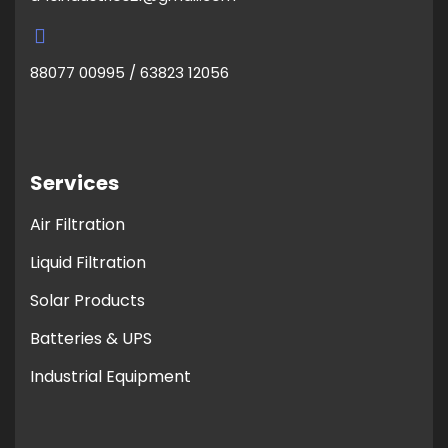
88077 00995 / 63823 12056
Services
Air Filtration
Liquid Filtration
Solar Products
Batteries & UPS
Industrial Equipment