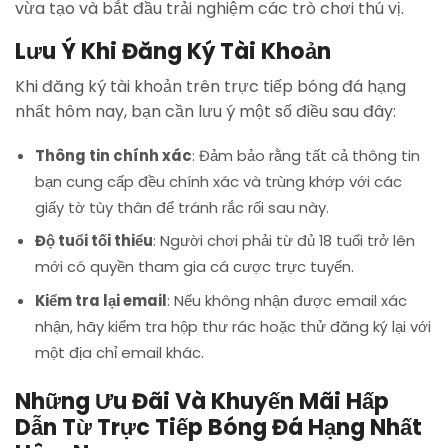
vừa tạo và bắt đầu trải nghiệm các trò chơi thú vị.
Lưu Ý Khi Đăng Ký Tài Khoản
Khi đăng ký tài khoản trên trực tiếp bóng đá hạng
nhất hôm nay, bạn cần lưu ý một số điều sau đây:
Thông tin chính xác
: Đảm bảo rằng tất cả thông tin
bạn cung cấp đều chính xác và trùng khớp với các
giấy tờ tùy thân để tránh rắc rối sau này.
Độ tuổi tối thiểu
: Người chơi phải từ đủ 18 tuổi trở lên
mới có quyền tham gia cá cược trực tuyến.
Kiểm tra lại email
: Nếu không nhận được email xác
nhận, hãy kiểm tra hộp thư rác hoặc thử đăng ký lại với
một địa chỉ email khác.
Những Ưu Đãi Và Khuyến Mãi Hấp
Dẫn Từ Trực Tiếp Bóng Đá Hạng Nhất