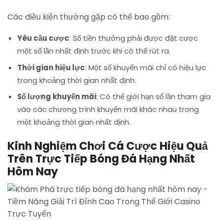
Các điều kiện thường gặp có thể bao gồm:
Yêu cầu cược
: Số tiền thưởng phải được đặt cược
một số lần nhất định trước khi có thể rút ra.
Thời gian hiệu lực
: Một số khuyến mãi chỉ có hiệu lực
trong khoảng thời gian nhất định.
Số lượng khuyến mãi
: Có thể giới hạn số lần tham gia
vào các chương trình khuyến mãi khác nhau trong
một khoảng thời gian nhất định.
Kinh Nghiệm Chơi Cá Cược Hiệu Quả
Trên Trực Tiếp Bóng Đá Hạng Nhất
Hôm Nay