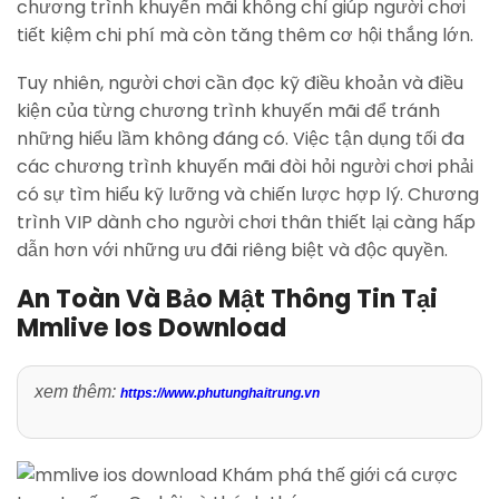
chương trình khuyến mãi không chỉ giúp người chơi
tiết kiệm chi phí mà còn tăng thêm cơ hội thắng lớn.
Tuy nhiên, người chơi cần đọc kỹ điều khoản và điều
kiện của từng chương trình khuyến mãi để tránh
những hiểu lầm không đáng có. Việc tận dụng tối đa
các chương trình khuyến mãi đòi hỏi người chơi phải
có sự tìm hiểu kỹ lưỡng và chiến lược hợp lý. Chương
trình VIP dành cho người chơi thân thiết lại càng hấp
dẫn hơn với những ưu đãi riêng biệt và độc quyền.
An Toàn Và Bảo Mật Thông Tin Tại
Mmlive Ios Download
xem thêm:
https://www.phutunghaitrung.vn