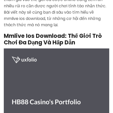
nhiều rủi ro cần được người chơi tỉnh táo nhận thức.
Bài viết này sẽ cùng bạn đi sâu vào tìm hiểu về
mmlive ios download, từ những cơ hội đến những
thách thức mà nó mang lại.
Mmlive Ios Download: Thế Giới Trò
Chơi Đa Dạng Và Hấp Dẫn