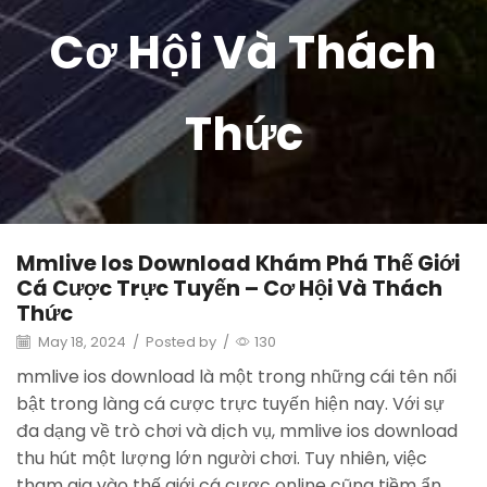
Cơ Hội Và Thách
Thức
Mmlive Ios Download Khám Phá Thế Giới
Cá Cược Trực Tuyến – Cơ Hội Và Thách
Thức
May 18, 2024
/
Posted by
/
130
mmlive ios download là một trong những cái tên nổi
bật trong làng cá cược trực tuyến hiện nay. Với sự
đa dạng về trò chơi và dịch vụ, mmlive ios download
thu hút một lượng lớn người chơi. Tuy nhiên, việc
tham gia vào thế giới cá cược online cũng tiềm ẩn