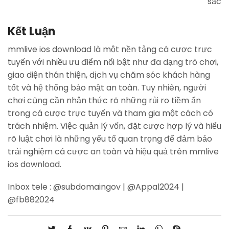
sắc
Kết Luận
mmlive ios download là một nền tảng cá cược trực
tuyến với nhiều ưu điểm nổi bật như đa dạng trò chơi,
giao diện thân thiện, dịch vụ chăm sóc khách hàng
tốt và hệ thống bảo mật an toàn. Tuy nhiên, người
chơi cũng cần nhận thức rõ những rủi ro tiềm ẩn
trong cá cược trực tuyến và tham gia một cách có
trách nhiệm. Việc quản lý vốn, đặt cược hợp lý và hiểu
rõ luật chơi là những yếu tố quan trọng để đảm bảo
trải nghiệm cá cược an toàn và hiệu quả trên mmlive
ios download.
Inbox tele : @subdomaingov | @Appal2024 |
@fb882024