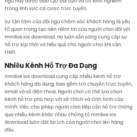
ngũ này được đào tạo bài bản và có kinh nghiệm
trong lĩnh vực cá cược trực tuyến.
Sự tận tâm của đội ngũ chăm sóc khách hàng là yếu
tố quan trọng tạo nên niềm tin của người chơi đối với
mmlive ios download. Họ luôn sẵn sàng cung cấp sự
hỗ trợ kịp thời và hiệu quả cho người chơi khi cần
thiết.
Nhiều Kênh Hỗ Trợ Đa Dạng
mmlive ios download cung cấp nhiều kênh hỗ trợ
khách hàng đa dạng, bao gồm trò chuyện trực tuyến,
email và số điện thoại. Người chơi có thể lựa chọn
kênh hỗ trợ phù hợp với sở thích và tình hình của
mình. Việc cho phép người chơi tiếp cận hỗ trợ thông
qua nhiều kênh khác nhau chứng tỏ mmlive ios
download luôn đặt lợi ích của người chơi lên hàng
đầu.