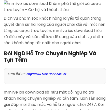
Dịch vụ chăm sóc khách hàng là yếu tố quan trọng
quyết định sự hài lòng của người chơi đối với một nền
tảng cá cược trực tuyến. mmlive ios download hiểu
rõ điều này và luôn nỗ lực để cung cấp dịch vụ chăm
sóc khách hàng tốt nhất cho người chơi.
Đội Ngũ Hỗ Trợ Chuyên Nghiệp Và
Tận Tâm
xem thêm:
http://www.tvdiario27.com.br
mmlive ios download sở hữu một đội ngũ hỗ trợ
khách hàng chuyên nghiệp và tận tâm, luôn sẵn sàng
giải đáp mọi thắc mắc và hỗ trợ người chơi 24/7. Đội