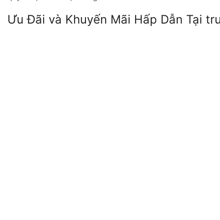
Ưu Đãi và Khuyến Mãi Hấp Dẫn Tại tr