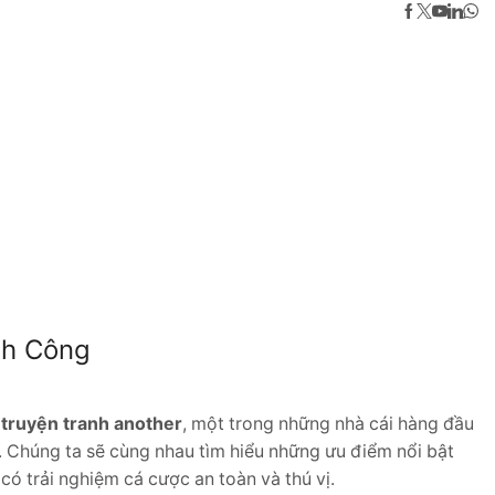
AO & BÍ QUYẾT THÀNH CÔNG
nh Công
á
truyện tranh another
, một trong những nhà cái hàng đầu
p. Chúng ta sẽ cùng nhau tìm hiểu những ưu điểm nổi bật
có trải nghiệm cá cược an toàn và thú vị.