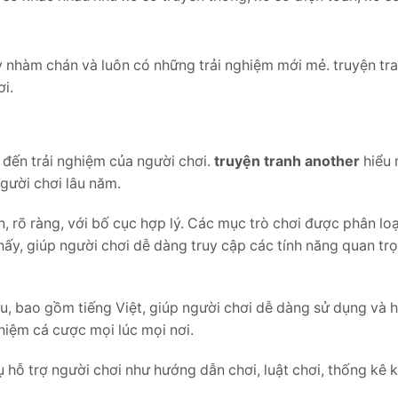
y nhàm chán và luôn có những trải nghiệm mới mẻ. truyện tr
i.
 đến trải nghiệm của người chơi.
truyện tranh another
hiểu 
người chơi lâu năm.
n, rõ ràng, với bố cục hợp lý. Các mục trò chơi được phân lo
hấy, giúp người chơi dễ dàng truy cập các tính năng quan trọng
u, bao gồm tiếng Việt, giúp người chơi dễ dàng sử dụng và h
ghiệm cá cược mọi lúc mọi nơi.
 hỗ trợ người chơi như hướng dẫn chơi, luật chơi, thống kê 