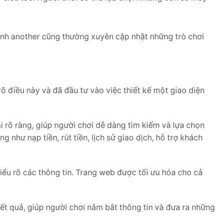
anh another cũng thường xuyên cập nhật những trò chơi
rõ điều này và đã đầu tư vào việc thiết kế một giao diện
ại rõ ràng, giúp người chơi dễ dàng tìm kiếm và lựa chọn
 như nạp tiền, rút tiền, lịch sử giao dịch, hỗ trợ khách
iểu rõ các thông tin. Trang web được tối ưu hóa cho cả
kết quả, giúp người chơi nắm bắt thông tin và đưa ra những