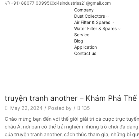
(+91) 88077 00995
d4sindustries21@gmail.com
Company
Dust Collectors
Air Filter & Spares
Water Filter & Spares
Service
Blog
Application
Contact us
TRUYỆN TRANH ANOTHER – 
truyện tranh another – Khám Phá Thế
May 22, 2024
/
Posted by
/
135
Chào mừng bạn đến với thế giới giải trí cá cược trực tuy
châu Á, nơi bạn có thể trải nghiệm những trò chơi đa dạn
của truyện tranh another, cách thức tham gia, những bí qu