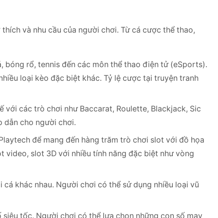
thích và nhu cầu của người chơi. Từ cá cược thể thao,
á, bóng rổ, tennis đến các môn thể thao điện tử (eSports).
hiều loại kèo đặc biệt khác. Tỷ lệ cược tại truyện tranh
với các trò chơi như Baccarat, Roulette, Blackjack, Sic
p dẫn cho người chơi.
Playtech để mang đến hàng trăm trò chơi slot với đồ họa
t video, slot 3D với nhiều tính năng đặc biệt như vòng
i cá khác nhau. Người chơi có thể sử dụng nhiều loại vũ
ố siêu tốc. Người chơi có thể lựa chọn những con số may