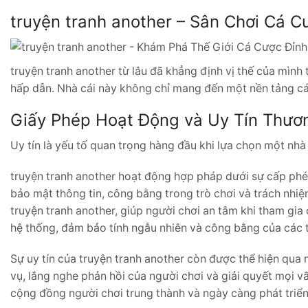
truyện tranh another – Sân Chơi Cá 
truyện tranh another từ lâu đã khẳng định vị thế của mình 
hấp dẫn. Nhà cái này không chỉ mang đến một nền tảng cá c
Giấy Phép Hoạt Động và Uy Tín Thươ
Uy tín là yếu tố quan trọng hàng đầu khi lựa chọn một nhà
truyện tranh another hoạt động hợp pháp dưới sự cấp phé
bảo mật thông tin, công bằng trong trò chơi và trách nhiệ
truyện tranh another, giúp người chơi an tâm khi tham gia
hệ thống, đảm bảo tính ngẫu nhiên và công bằng của các t
Sự uy tín của truyện tranh another còn được thể hiện qua 
vụ, lắng nghe phản hồi của người chơi và giải quyết mọi
cộng đồng người chơi trung thành và ngày càng phát triển