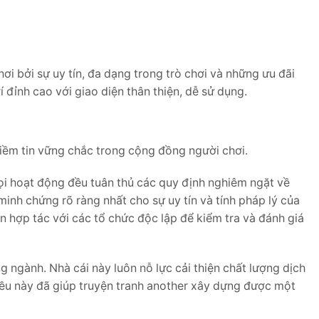
ơi bởi sự uy tín, đa dạng trong trò chơi và những ưu đãi
đỉnh cao với giao diện thân thiện, dễ sử dụng.
ềm tin vững chắc trong cộng đồng người chơi.
ọi hoạt động đều tuân thủ các quy định nghiêm ngặt về
inh chứng rõ ràng nhất cho sự uy tín và tính pháp lý của
n hợp tác với các tổ chức độc lập để kiểm tra và đánh giá
g ngành. Nhà cái này luôn nỗ lực cải thiện chất lượng dịch
iều này đã giúp truyện tranh another xây dựng được một