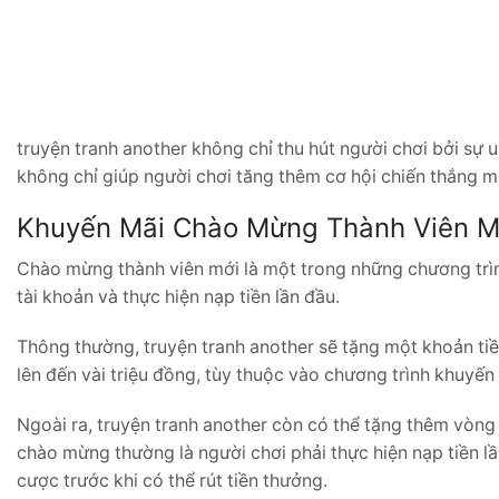
truyện tranh another không chỉ thu hút người chơi bởi sự
không chỉ giúp người chơi tăng thêm cơ hội chiến thắng m
Khuyến Mãi Chào Mừng Thành Viên M
Chào mừng thành viên mới là một trong những chương trìn
tài khoản và thực hiện nạp tiền lần đầu.
Thông thường, truyện tranh another sẽ tặng một khoản tiền
lên đến vài triệu đồng, tùy thuộc vào chương trình khuyến 
Ngoài ra, truyện tranh another còn có thể tặng thêm vòng 
chào mừng thường là người chơi phải thực hiện nạp tiền l
cược trước khi có thể rút tiền thưởng.