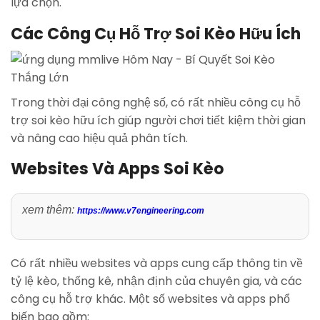
lựa chọn.
Các Công Cụ Hỗ Trợ Soi Kèo Hữu Ích
Trong thời đại công nghệ số, có rất nhiều công cụ hỗ
trợ soi kèo hữu ích giúp người chơi tiết kiệm thời gian
và nâng cao hiệu quả phân tích.
Websites Và Apps Soi Kèo
xem thêm:
https://www.v7engineering.com
Có rất nhiều websites và apps cung cấp thông tin về
tỷ lệ kèo, thống kê, nhận định của chuyên gia, và các
công cụ hỗ trợ khác. Một số websites và apps phổ
biến bao gồm: