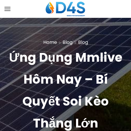
Home
Blog
Blog
Ứng Dụng Mmlive
Hôm Nay – Bí
Quyết Soi Kèo
Thắng Lớn