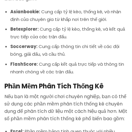
Asianbookie:
Cung cấp tỷ lệ kèo, thống kê, và nhận
định của chuyên gia từ khắp nơi trên thế giới.
Betexplorer:
Cung cấp tỷ lệ kèo, thống kê, và kết quả
trực tiếp của các trận đấu.
Soccerway:
Cung cấp thông tin chi tiết về các đội
bóng, giải đấu, và cầu thủ.
FlashScore:
Cung cấp kết quả trực tiếp và thông tin
nhanh chóng về các trận đấu.
Phần Mềm Phân Tích Thống Kê
Nếu bạn là một người chơi chuyên nghiệp, bạn có thể
sử dụng các phần mềm phân tích thống kê chuyên
dụng để phân tích dữ liệu một cách hiệu quả hơn. Một
số phần mềm phân tích thống kê phổ biến bao gồm:
Excel:
Phần mềm bảng tính quen thuộc với nhiều