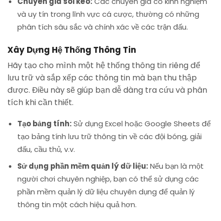
Chuyên gia soi kèo:
Các chuyên gia có kinh nghiệm
và uy tín trong lĩnh vực cá cược, thường có những
phân tích sâu sắc và chính xác về các trận đấu.
Xây Dựng Hệ Thống Thông Tin
Hãy tạo cho mình một hệ thống thông tin riêng để
lưu trữ và sắp xếp các thông tin mà bạn thu thập
được. Điều này sẽ giúp bạn dễ dàng tra cứu và phân
tích khi cần thiết.
Tạo bảng tính:
Sử dụng Excel hoặc Google Sheets để
tạo bảng tính lưu trữ thông tin về các đội bóng, giải
đấu, cầu thủ, v.v.
Sử dụng phần mềm quản lý dữ liệu:
Nếu bạn là một
người chơi chuyên nghiệp, bạn có thể sử dụng các
phần mềm quản lý dữ liệu chuyên dụng để quản lý
thông tin một cách hiệu quả hơn.