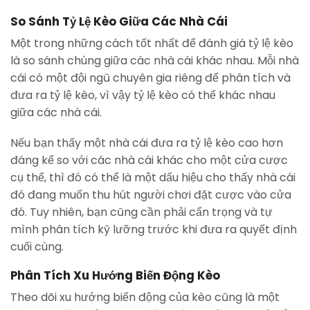
So Sánh Tỷ Lệ Kèo Giữa Các Nhà Cái
Một trong những cách tốt nhất để đánh giá tỷ lệ kèo
là so sánh chúng giữa các nhà cái khác nhau. Mỗi nhà
cái có một đội ngũ chuyên gia riêng để phân tích và
đưa ra tỷ lệ kèo, vì vậy tỷ lệ kèo có thể khác nhau
giữa các nhà cái.
Nếu bạn thấy một nhà cái đưa ra tỷ lệ kèo cao hơn
đáng kể so với các nhà cái khác cho một cửa cược
cụ thể, thì đó có thể là một dấu hiệu cho thấy nhà cái
đó đang muốn thu hút người chơi đặt cược vào cửa
đó. Tuy nhiên, bạn cũng cần phải cẩn trọng và tự
mình phân tích kỹ lưỡng trước khi đưa ra quyết định
cuối cùng.
Phân Tích Xu Hướng Biến Động Kèo
Theo dõi xu hướng biến động của kèo cũng là một