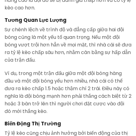
năng cao là đội đó sẽ bị đánh giá thấp hơn và có tỷ lệ
kèo cao hơn.
Tương Quan Lực Lượng
Sự chênh lệch về trình độ và đẳng cấp giữa hai đội
bóng cũng là một yếu tố quan trọng. Nếu một đội
bóng vượt trội hơn hẳn về mọi mặt, thì nhà cái sẽ đưa
ra tỷ lệ kèo chấp sâu hơn, nhằm cân bằng sự hấp dẫn
của trận đấu.
Ví dụ, trong một trận đấu giữa một đội bóng hàng
đầu và một đội bóng yếu hơn nhiều, nhà cái có thể
đưa ra kèo chấp 1.5 hoặc thậm chí 2 trái. Điều này có
nghĩa là đội bóng mạnh hơn phải thắng cách biệt từ 2
hoặc 3 bàn trở lên thì người chơi đặt cược vào đội
đó mới thắng kèo.
Biến Động Thị Trường
Tỷ lệ kèo cũng chịu ảnh hưởng bởi biến động của thị