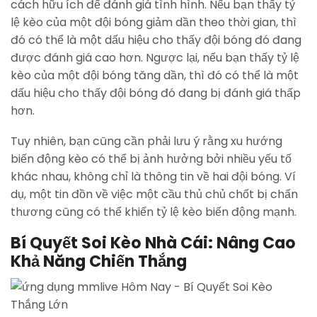
cách hữu ích để đánh giá tình hình. Nếu bạn thấy tỷ
lệ kèo của một đội bóng giảm dần theo thời gian, thì
đó có thể là một dấu hiệu cho thấy đội bóng đó đang
được đánh giá cao hơn. Ngược lại, nếu bạn thấy tỷ lệ
kèo của một đội bóng tăng dần, thì đó có thể là một
dấu hiệu cho thấy đội bóng đó đang bị đánh giá thấp
hơn.
Tuy nhiên, bạn cũng cần phải lưu ý rằng xu hướng
biến động kèo có thể bị ảnh hưởng bởi nhiều yếu tố
khác nhau, không chỉ là thông tin về hai đội bóng. Ví
dụ, một tin đồn về việc một cầu thủ chủ chốt bị chấn
thương cũng có thể khiến tỷ lệ kèo biến động mạnh.
Bí Quyết Soi Kèo Nhà Cái: Nâng Cao
Khả Năng Chiến Thắng