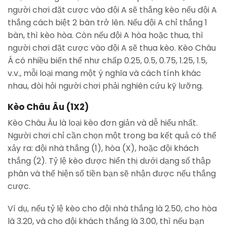
người chơi đặt cược vào đội A sẽ thắng kèo nếu đội A
thắng cách biệt 2 bàn trở lên. Nếu đội A chỉ thắng 1
bàn, thì kèo hòa. Còn nếu đội A hòa hoặc thua, thì
người chơi đặt cược vào đội A sẽ thua kèo. Kèo Châu
Á có nhiều biến thể như chấp 0.25, 0.5, 0.75, 1.25, 1.5,
v.v., mỗi loại mang một ý nghĩa và cách tính khác
nhau, đòi hỏi người chơi phải nghiên cứu kỹ lưỡng.
Kèo Châu Âu (1X2)
Kèo Châu Âu là loại kèo đơn giản và dễ hiểu nhất.
Người chơi chỉ cần chọn một trong ba kết quả có thể
xảy ra: đội nhà thắng (1), hòa (X), hoặc đội khách
thắng (2). Tỷ lệ kèo được hiển thị dưới dạng số thập
phân và thể hiện số tiền bạn sẽ nhận được nếu thắng
cược.
Ví dụ, nếu tỷ lệ kèo cho đội nhà thắng là 2.50, cho hòa
là 3.20, và cho đội khách thắng là 3.00, thì nếu bạn