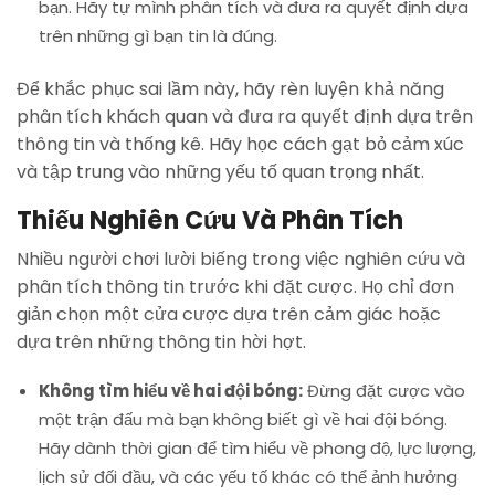
bạn. Hãy tự mình phân tích và đưa ra quyết định dựa
trên những gì bạn tin là đúng.
Để khắc phục sai lầm này, hãy rèn luyện khả năng
phân tích khách quan và đưa ra quyết định dựa trên
thông tin và thống kê. Hãy học cách gạt bỏ cảm xúc
và tập trung vào những yếu tố quan trọng nhất.
Thiếu Nghiên Cứu Và Phân Tích
Nhiều người chơi lười biếng trong việc nghiên cứu và
phân tích thông tin trước khi đặt cược. Họ chỉ đơn
giản chọn một cửa cược dựa trên cảm giác hoặc
dựa trên những thông tin hời hợt.
Không tìm hiểu về hai đội bóng:
Đừng đặt cược vào
một trận đấu mà bạn không biết gì về hai đội bóng.
Hãy dành thời gian để tìm hiểu về phong độ, lực lượng,
lịch sử đối đầu, và các yếu tố khác có thể ảnh hưởng