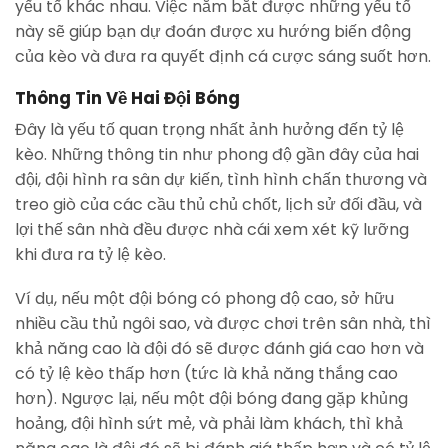
yếu tố khác nhau. Việc nắm bắt được những yếu tố
này sẽ giúp bạn dự đoán được xu hướng biến động
của kèo và đưa ra quyết định cá cược sáng suốt hơn.
Thông Tin Về Hai Đội Bóng
Đây là yếu tố quan trọng nhất ảnh hưởng đến tỷ lệ
kèo. Những thông tin như phong độ gần đây của hai
đội, đội hình ra sân dự kiến, tình hình chấn thương và
treo giò của các cầu thủ chủ chốt, lịch sử đối đầu, và
lợi thế sân nhà đều được nhà cái xem xét kỹ lưỡng
khi đưa ra tỷ lệ kèo.
Ví dụ, nếu một đội bóng có phong độ cao, sở hữu
nhiều cầu thủ ngôi sao, và được chơi trên sân nhà, thì
khả năng cao là đội đó sẽ được đánh giá cao hơn và
có tỷ lệ kèo thấp hơn (tức là khả năng thắng cao
hơn). Ngược lại, nếu một đội bóng đang gặp khủng
hoảng, đội hình sứt mẻ, và phải làm khách, thì khả