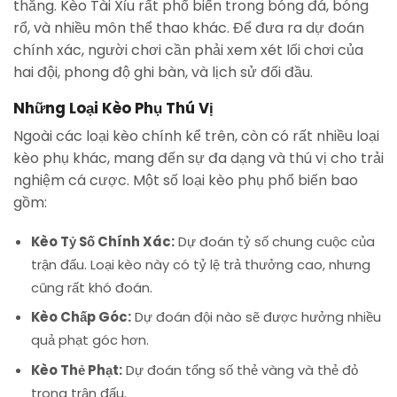
thắng. Kèo Tài Xỉu rất phổ biến trong bóng đá, bóng
rổ, và nhiều môn thể thao khác. Để đưa ra dự đoán
chính xác, người chơi cần phải xem xét lối chơi của
hai đội, phong độ ghi bàn, và lịch sử đối đầu.
Những Loại Kèo Phụ Thú Vị
Ngoài các loại kèo chính kể trên, còn có rất nhiều loại
kèo phụ khác, mang đến sự đa dạng và thú vị cho trải
nghiệm cá cược. Một số loại kèo phụ phổ biến bao
gồm:
Kèo Tỷ Số Chính Xác:
Dự đoán tỷ số chung cuộc của
trận đấu. Loại kèo này có tỷ lệ trả thưởng cao, nhưng
cũng rất khó đoán.
Kèo Chấp Góc:
Dự đoán đội nào sẽ được hưởng nhiều
quả phạt góc hơn.
Kèo Thẻ Phạt:
Dự đoán tổng số thẻ vàng và thẻ đỏ
trong trận đấu.