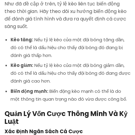
Như đã đề cập ở trên, tỷ lệ kèo liên tục biến động
theo thời gian. Hãy theo dõi xu hướng biến động kèo
để đánh giá tình hình và đưa ra quyết định cá cược
sáng suốt.
Kèo tăng:
Nếu tỷ lệ kèo của một đội bóng tăng dần,
đó có thể là dấu hiệu cho thấy đội bóng đó đang bị
đánh giá thấp hơn.
Kèo giảm:
Nếu tỷ lệ kèo của một đội bóng giảm dần,
đó có thể là dấu hiệu cho thấy đội bóng đó đang được
đánh giá cao hơn.
Biến động mạnh:
Biến động kèo mạnh có thể là do
một thông tin quan trọng nào đó vừa được công bố.
Quản Lý Vốn Cược Thông Minh Và Kỷ
Luật
Xác Định Ngân Sách Cá Cược